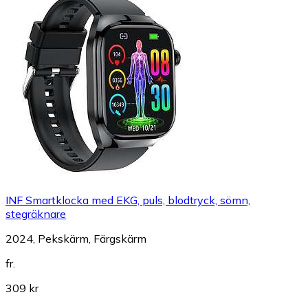
INF Smartklocka med EKG, puls, blodtryck, sömn,
stegräknare
2024, Pekskärm, Färgskärm
fr.
309 kr