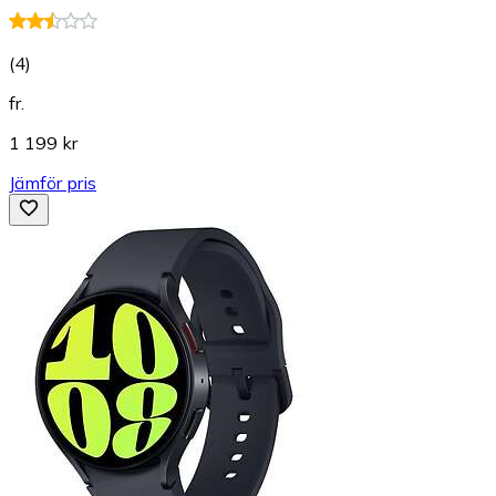
(
4
)
fr.
1 199 kr
Jämför pris