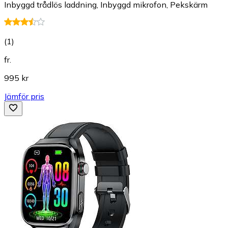
Inbyggd trådlös laddning, Inbyggd mikrofon, Pekskärm
(
1
)
fr.
995 kr
Jämför pris