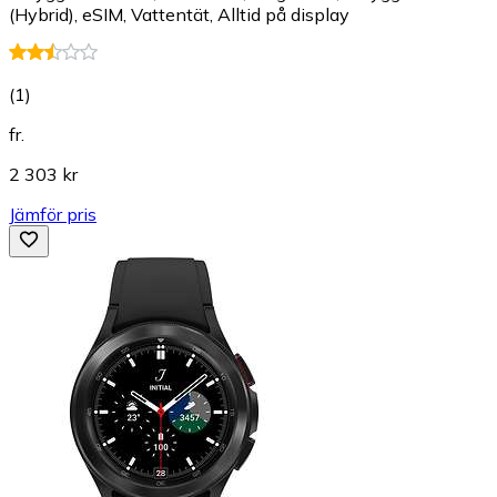
(Hybrid), eSIM, Vattentät, Alltid på display
(
1
)
fr.
2 303 kr
Jämför pris