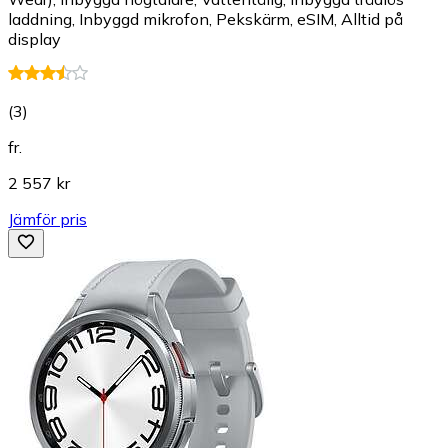
laddning, Inbyggd mikrofon, Pekskärm, eSIM, Alltid på
display
(
3
)
fr.
2 557 kr
Jämför pris