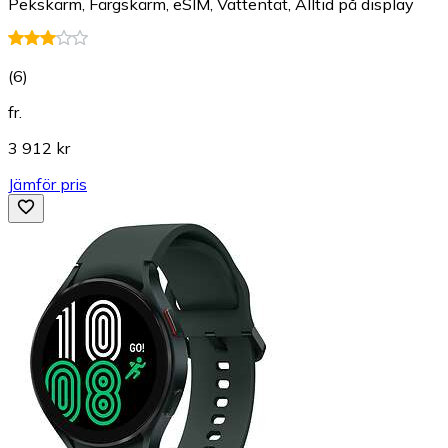
Pekskärm, Färgskärm, eSIM, Vattentät, Alltid på display
(
6
)
fr.
3 912 kr
Jämför pris