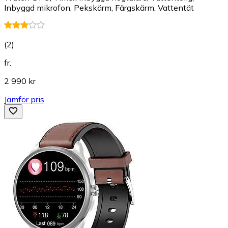
Inbyggd mikrofon, Pekskärm, Färgskärm, Vattentät
(
2
)
fr.
2 990 kr
Jämför pris