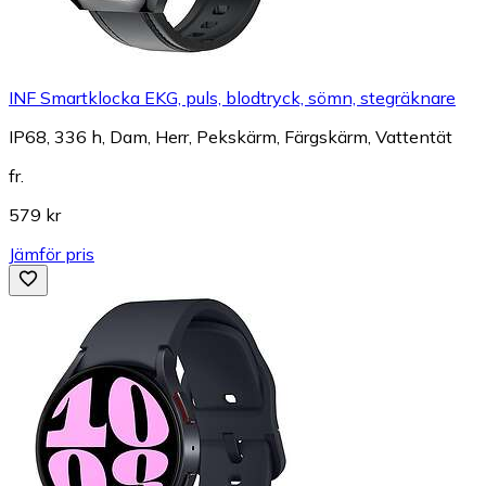
INF Smartklocka EKG, puls, blodtryck, sömn, stegräknare
IP68, 336 h, Dam, Herr, Pekskärm, Färgskärm, Vattentät
fr.
579 kr
Jämför pris