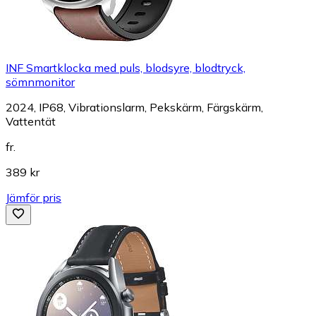
INF Smartklocka med puls, blodsyre, blodtryck,
sömnmonitor
2024, IP68, Vibrationslarm, Pekskärm, Färgskärm,
Vattentät
fr.
389 kr
Jämför pris