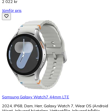
2 022 kr
Jämför pris
Samsung Galaxy Watch7 44mm LTE
2024, IP68, Dam, Herr, Galaxy Watch 7, Wear OS (Android
Wear), Inbyggd högtalare, Vattentålig, Inbyggd trådlös