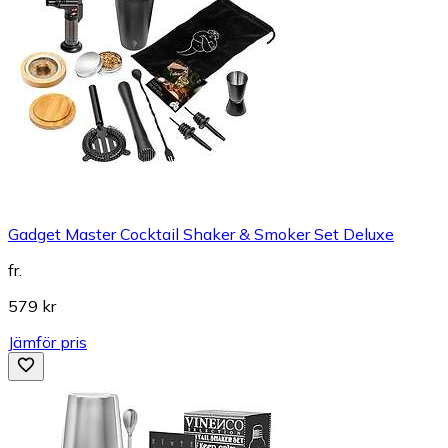
Gadget Master Cocktail Shaker & Smoker Set Deluxe
fr.
579 kr
Jämför pris