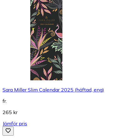
Sara Miller Slim Calendar 2025 (häftad, eng)
fr.
265 kr
Jämför pris