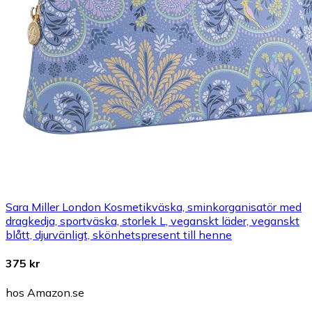
Sara Miller London Kosmetikväska, sminkorganisatör med
dragkedja, sportväska, storlek L, veganskt läder, veganskt
blått, djurvänligt, skönhetspresent till henne
375 kr
hos Amazon.se