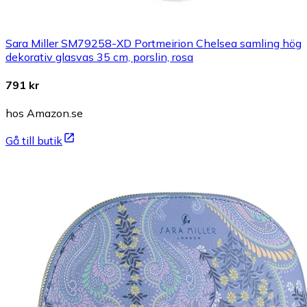
Sara Miller SM79258-XD Portmeirion Chelsea samling hög
dekorativ glasvas 35 cm, porslin, rosa
791 kr
hos Amazon.se
Gå till butik