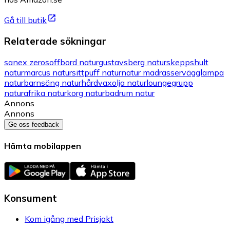
Gå till butik
Relaterade sökningar
sanex zero
soffbord natur
gustavsberg natur
skeppshult
natur
marcus natur
sittpuff natur
natur madrasser
vägglampa
natur
barnsäng natur
hårdvaxolja natur
loungegrupp
natur
afrika natur
korg natur
badrum natur
Annons
Annons
Ge oss feedback
Hämta mobilappen
Konsument
Kom igång med Prisjakt