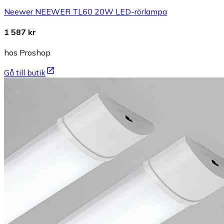
Neewer NEEWER TL60 20W LED-rörlampa
1 587 kr
hos Proshop
Gå till butik