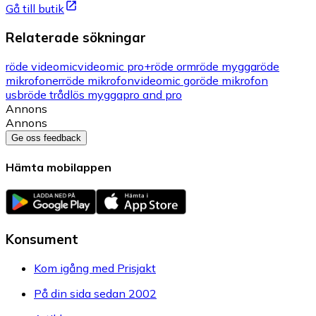
Gå till butik
Relaterade sökningar
röde videomic
videomic pro+
röde orm
röde mygga
röde
mikrofoner
röde mikrofon
videomic go
röde mikrofon
usb
röde trådlös mygga
pro and pro
Annons
Annons
Ge oss feedback
Hämta mobilappen
Konsument
Kom igång med Prisjakt
På din sida sedan 2002