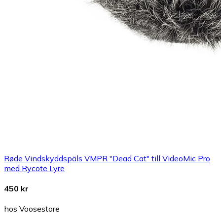
Røde Vindskyddspäls VMPR "Dead Cat" till VideoMic Pro
med Rycote Lyre
450 kr
hos Voosestore