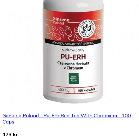
Ginseng Poland - Pu-Erh Red Tea With Chromium - 100
Caps
173 kr