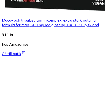
Maca- och tribulusvitaminkomplex, extra stark naturlig
formula för män, 600 mg röd ginseng, HACCP i Tyskland
311 kr
hos Amazon.se
Gå till butik