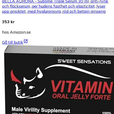
BELLA AURORA - Sublime Triple Serum 30 ml, anti-rynk
och fläckserum, ger hudens fasthet och elasticitet, lyser
upp ansiktet, med hyaluronsyra, röd och betain ginseng
353 kr
hos Amazon.se
Gå till butik