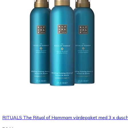
RITUALS The Ritual of Hammam värdepaket med 3 x duschs