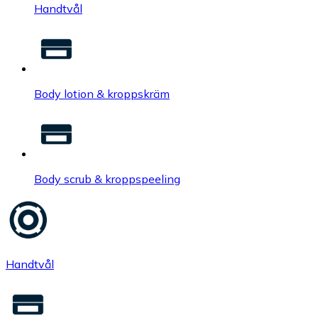
Handtvål
Body lotion & kroppskräm
Body scrub & kroppspeeling
Handtvål