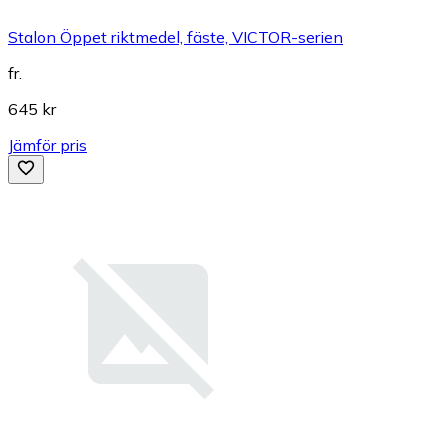
Stalon Öppet riktmedel, fäste, VICTOR-serien
fr.
645 kr
Jämför pris