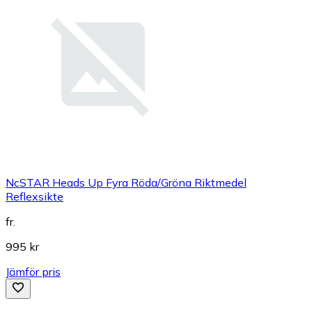
NcSTAR Heads Up Fyra Röda/Gröna Riktmedel
Reflexsikte
fr.
995 kr
Jämför pris