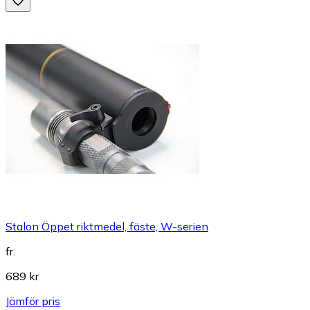
Stalon Öppet riktmedel, fäste, W-serien
fr.
689 kr
Jämför pris