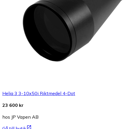
Helia 3 3-10x50i Riktmedel 4-Dot
23 600 kr
hos JP Vapen AB
Gå till butik