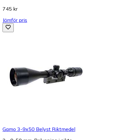
745 kr
Jämför pris
Gamo 3-9x50 Belyst Riktmedel