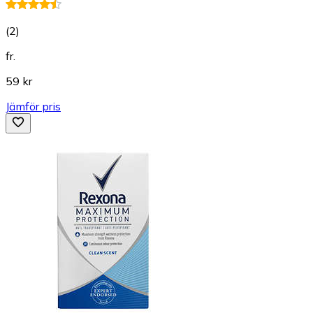
(
2
)
fr.
59 kr
Jämför pris