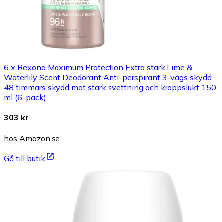
6 x Rexona Maximum Protection Extra stark Lime &
Waterlily Scent Deodorant Anti-perspirant 3-vägs skydd
48 timmars skydd mot stark svettning och kroppslukt 150
ml (6-pack)
303 kr
hos Amazon.se
Gå till butik