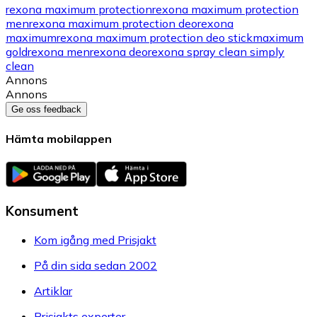
rexona maximum protection
rexona maximum protection
men
rexona maximum protection deo
rexona
maximum
rexona maximum protection deo stick
maximum
gold
rexona men
rexona deo
rexona spray
clean simply
clean
Annons
Annons
Ge oss feedback
Hämta mobilappen
Konsument
Kom igång med Prisjakt
På din sida sedan 2002
Artiklar
Prisjakts experter