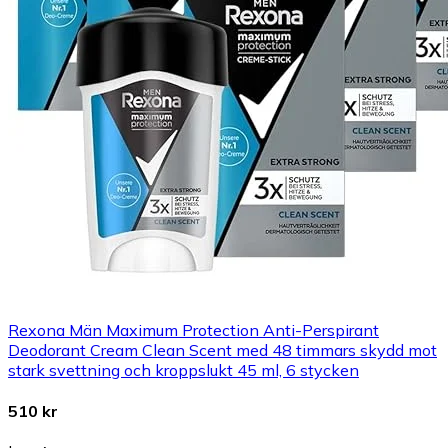
Rexona Män Maximum Protection Anti-Perspirant
Deodorant Cream Clean Scent med 48 timmars skydd mot
stark svettning och kroppslukt 45 ml, 6 stycken
510 kr