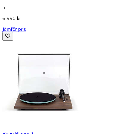
fr.
6 990 kr
Jämför pris
Rega Planar 2