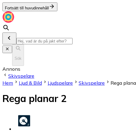
Fortsätt till huvudinnehåll
Sök
Annons
Skivspelare
Hem
Ljud & Bild
Ljudspelare
Skivspelare
Rega plana
Rega planar 2