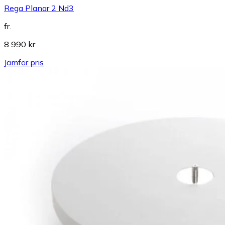
Rega Planar 2 Nd3
fr.
8 990 kr
Jämför pris