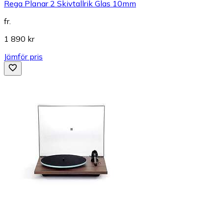
Rega Planar 2 Skivtallrik Glas 10mm
fr.
1 890 kr
Jämför pris