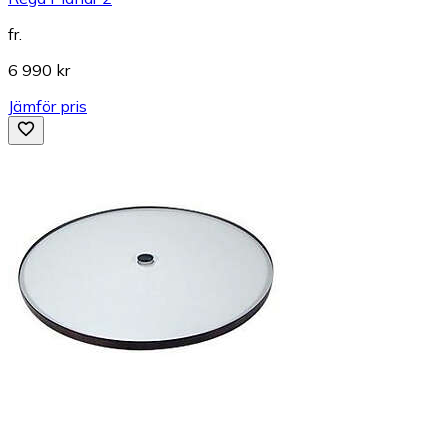
fr.
6 990 kr
Jämför pris