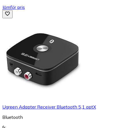
Jämför pris
Ugreen Adapter Receiver Bluetooth 5,1 aptX
Bluetooth
fr.