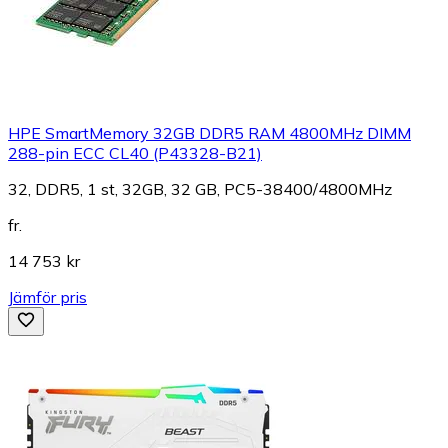
HPE SmartMemory 32GB DDR5 RAM 4800MHz DIMM
288-pin ECC CL40 (P43328-B21)
32, DDR5, 1 st, 32GB, 32 GB, PC5-38400/4800MHz
fr.
14 753 kr
Jämför pris