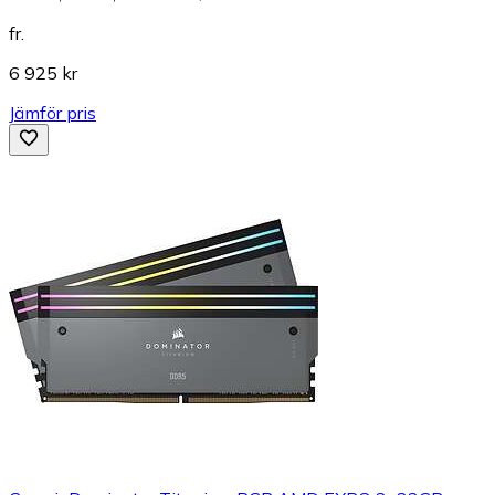
fr.
6 925 kr
Jämför pris