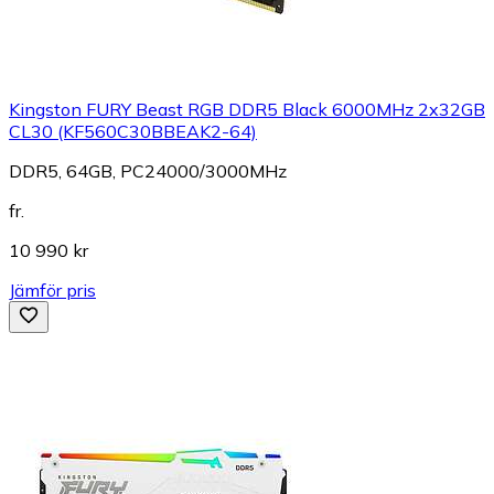
Kingston FURY Beast RGB DDR5 Black 6000MHz 2x32GB
CL30 (KF560C30BBEAK2-64)
DDR5, 64GB, PC24000/3000MHz
fr.
10 990 kr
Jämför pris