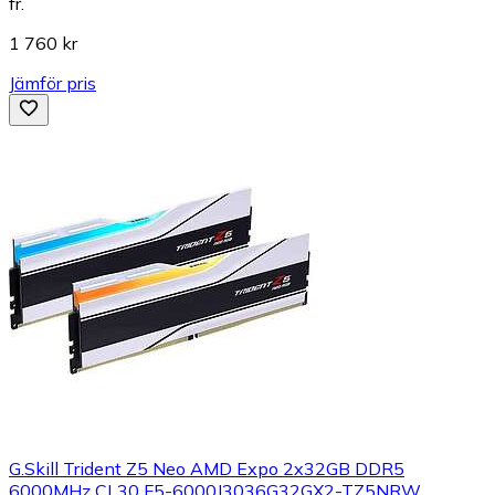
fr.
1 760 kr
Jämför pris
G.Skill Trident Z5 Neo AMD Expo 2x32GB DDR5
6000MHz CL30 F5-6000J3036G32GX2-TZ5NRW