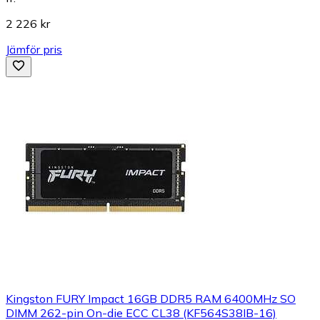
2 226 kr
Jämför pris
Kingston FURY Impact 16GB DDR5 RAM 6400MHz SO
DIMM 262-pin On-die ECC CL38 (KF564S38IB-16)