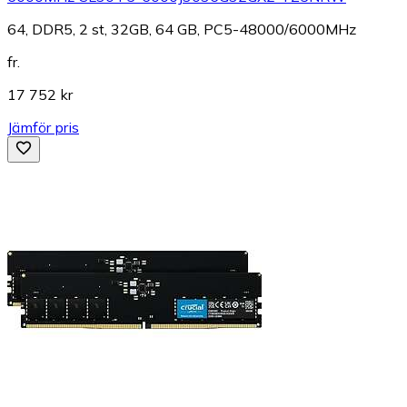
64, DDR5, 2 st, 32GB, 64 GB, PC5-48000/6000MHz
fr.
17 752 kr
Jämför pris