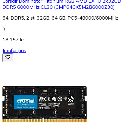
Corsair Dominator Titanium RGB AMD EXPO 2x32GB
DDR5 6000MHz CL30 (CMP64GX5M2B6000Z30)
64, DDR5, 2 st, 32GB, 64 GB, PC5-48000/6000MHz
fr.
18 157 kr
Jämför pris