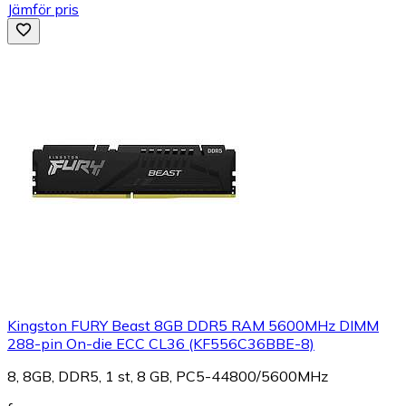
Jämför pris
Kingston FURY Beast 8GB DDR5 RAM 5600MHz DIMM
288-pin On-die ECC CL36 (KF556C36BBE-8)
8, 8GB, DDR5, 1 st, 8 GB, PC5-44800/5600MHz