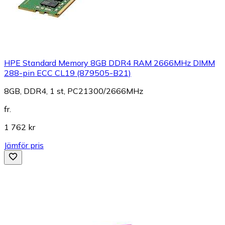
HPE Standard Memory 8GB DDR4 RAM 2666MHz DIMM
288-pin ECC CL19 (879505-B21)
8GB, DDR4, 1 st, PC21300/2666MHz
fr.
1 762 kr
Jämför pris