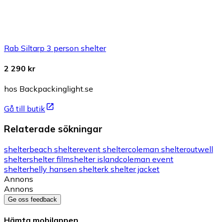
Rab Siltarp 3 person shelter
2 290 kr
hos Backpackinglight.se
Gå till butik
Relaterade sökningar
shelter
beach shelter
event shelter
coleman shelter
outwell
shelter
shelter film
shelter island
coleman event
shelter
helly hansen shelter
k shelter jacket
Annons
Annons
Ge oss feedback
Hämta mobilappen