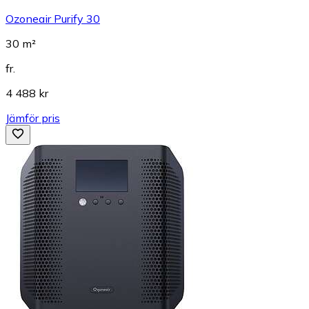
Ozoneair Purify 30
30 m²
fr.
4 488 kr
Jämför pris