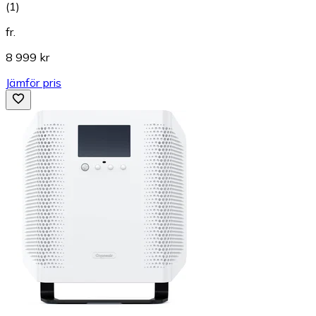
(
1
)
fr.
8 999 kr
Jämför pris