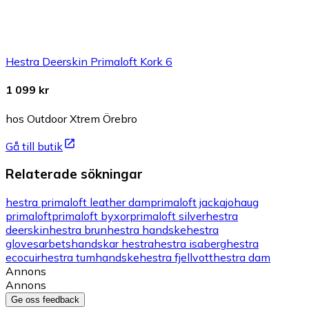
Hestra Deerskin Primaloft Kork 6
1 099 kr
hos Outdoor Xtrem Örebro
Gå till butik
Relaterade sökningar
hestra primaloft leather dam
primaloft jacka
johaug
primaloft
primaloft byxor
primaloft silver
hestra
deerskin
hestra brun
hestra handske
hestra
gloves
arbetshandskar hestra
hestra isaberg
hestra
ecocuir
hestra tumhandske
hestra fjellvott
hestra dam
Annons
Annons
Ge oss feedback