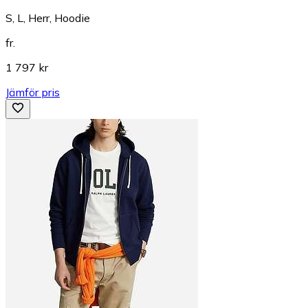
S, L, Herr, Hoodie
fr.
1 797 kr
Jämför pris