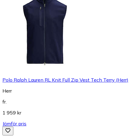
Polo Ralph Lauren RL Knit Full Zip Vest Tech Terry (Herr)
Herr
fr.
1 959 kr
Jämför pris