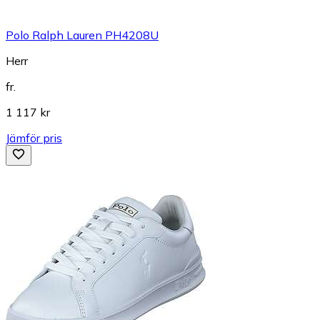
Polo Ralph Lauren PH4208U
Herr
fr.
1 117 kr
Jämför pris