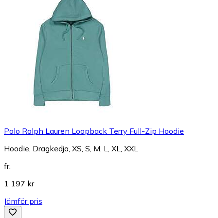
Polo Ralph Lauren Loopback Terry Full-Zip Hoodie
Hoodie, Dragkedja, XS, S, M, L, XL, XXL
fr.
1 197 kr
Jämför pris