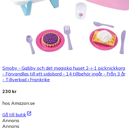
Smoby - Gabby och det magiska huset 2-i-1 picknickkorg
- Förvandlas till ett sidobord - 14 tillbehör ingår - Från 3 år
- Tillverkad i Frankrike
230 kr
hos Amazon.se
Gå till butik
Annons
Annons