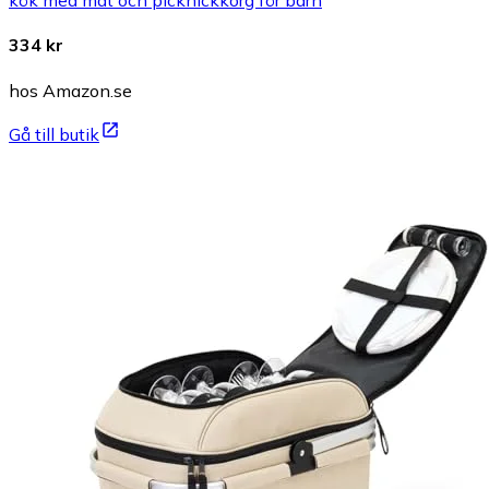
kök med mat och picknickkorg för barn
334 kr
hos Amazon.se
Gå till butik