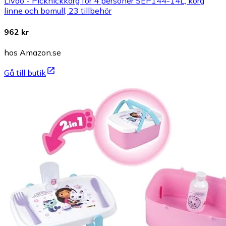
Livoo - Picknickkorg för 4 personer SEP144-14L, korg
linne och bomull, 23 tillbehör
962 kr
hos Amazon.se
Gå till butik