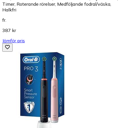
Timer, Roterande rörelser, Medföljande fodral/väska,
Halkfri
fr.
387 kr
Jämför pris