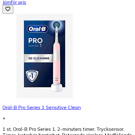
Jämför pris
Oral-B Pro Series 1 Sensitive Clean
+
1 st, Oral-B Pro Series 1, 2-minuters timer, Trycksensor,
Timer, Justerbar hastighet, Roterande rörelser, Medföljande