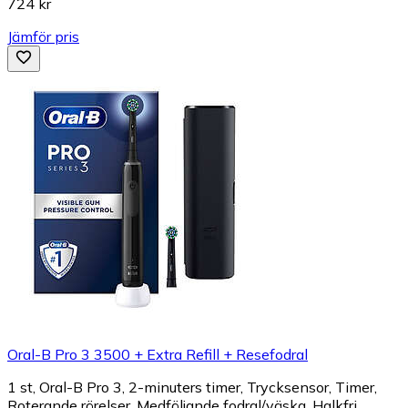
724 kr
Jämför pris
Oral-B Pro 3 3500 + Extra Refill + Resefodral
1 st, Oral-B Pro 3, 2-minuters timer, Trycksensor, Timer,
Roterande rörelser, Medföljande fodral/väska, Halkfri