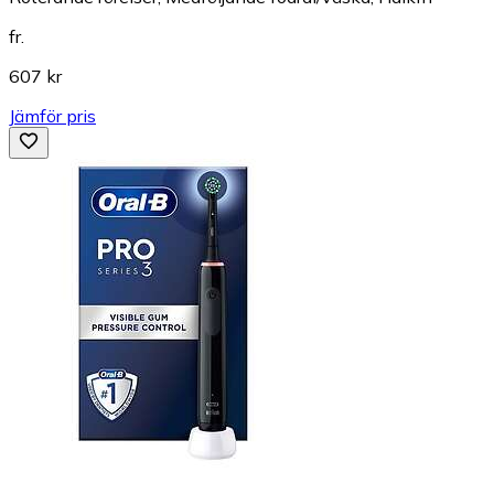
fr.
607 kr
Jämför pris