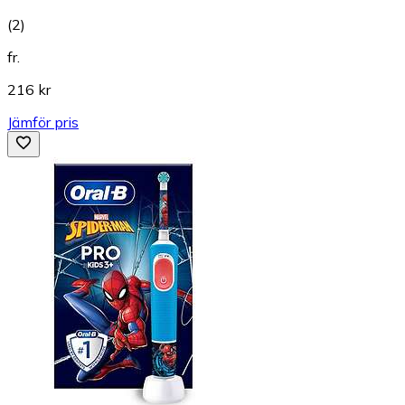
(
2
)
fr.
216 kr
Jämför pris