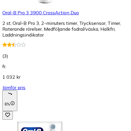
Oral-B Pro 3 3900 CrossAction Duo
2 st, Oral-B Pro 3, 2-minuters timer, Trycksensor, Timer,
Roterande rörelser, Medföljande fodral/väska, Halkfri,
Laddningsindikator
(
3
)
fr.
1 032 kr
Jämför pris
6%