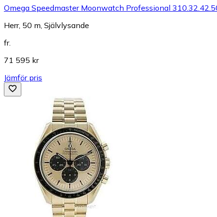
Omega Speedmaster Moonwatch Professional 310.32.42.5
Herr, 50 m, Självlysande
fr.
71 595 kr
Jämför pris