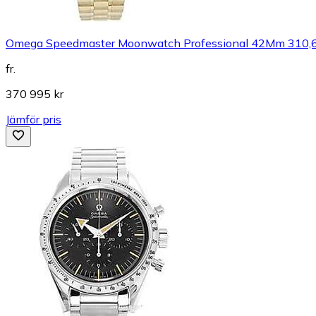
Omega Speedmaster Moonwatch Professional 42Mm 310,6
fr.
370 995 kr
Jämför pris