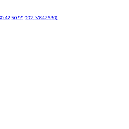
0.42,50.99,002 (V647680)