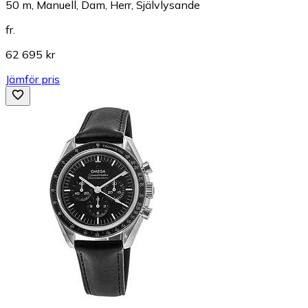
50 m, Manuell, Dam, Herr, Självlysande
fr.
62 695 kr
Jämför pris