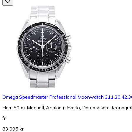
Omega Speedmaster Professional Moonwatch 311.30.42.3
Herr, 50 m, Manuell, Analog (Urverk), Datumvisare, Kronogra
fr.
83 095 kr