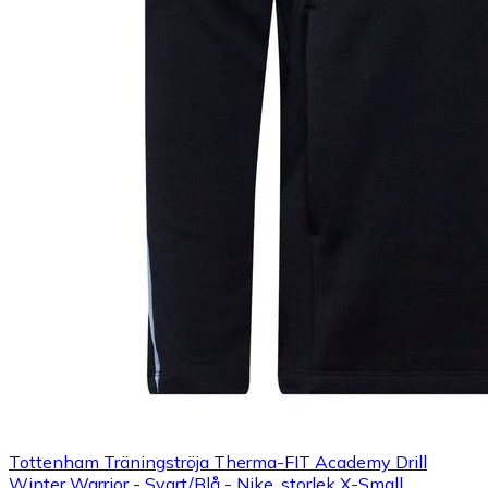
Tottenham Träningströja Therma-FIT Academy Drill
Winter Warrior - Svart/Blå - Nike, storlek X-Small