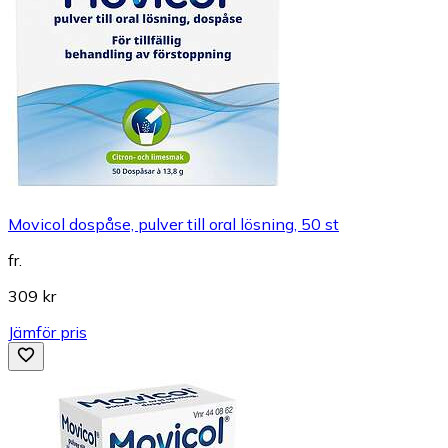
Movicol dospåse, pulver till oral lösning, 50 st
fr.
309 kr
Jämför pris