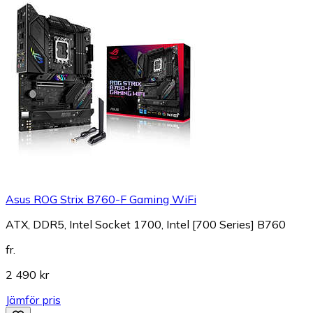
Asus ROG Strix B760-F Gaming WiFi
ATX, DDR5, Intel Socket 1700, Intel [700 Series] B760
fr.
2 490 kr
Jämför pris