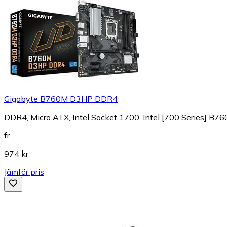
Gigabyte B760M D3HP DDR4
DDR4, Micro ATX, Intel Socket 1700, Intel [700 Series] B76
fr.
974 kr
Jämför pris