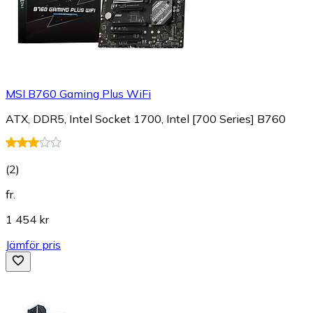
MSI B760 Gaming Plus WiFi
ATX, DDR5, Intel Socket 1700, Intel [700 Series] B760
(
2
)
fr.
1 454 kr
Jämför pris