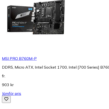
MSI PRO B760M-P
DDR5, Micro ATX, Intel Socket 1700, Intel [700 Series] B76
fr.
903 kr
Jämför pris