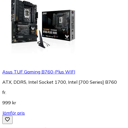
Asus TUF Gaming B760-Plus WIFI
ATX, DDR5, Intel Socket 1700, Intel [700 Series] B760
fr.
999 kr
Jämför pris