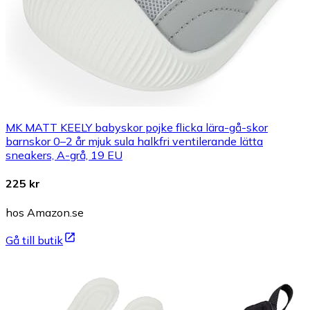
MK MATT KEELY babyskor pojke flicka lära-gå-skor
barnskor 0–2 år mjuk sula halkfri ventilerande lätta
sneakers, A-grå, 19 EU
225 kr
hos Amazon.se
Gå till butik