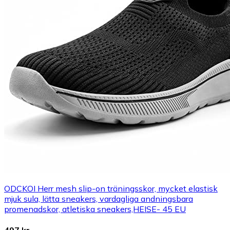
ODCKOI Herr mesh slip-on träningsskor, mycket elastisk
mjuk sula, lätta sneakers, vardagliga andningsbara
promenadskor, atletiska sneakers,HEISE- 45 EU
497 kr