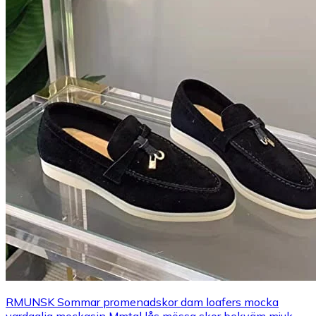
RMUNSK Sommar promenadskor dam loafers mocka
vardaglig mockasin Mmtal lås mössa skor bekväm mjuk