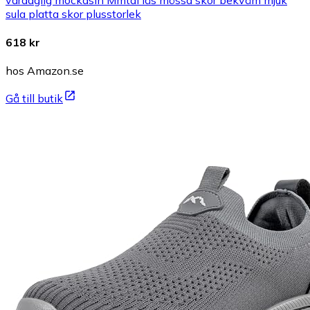
sula platta skor plusstorlek
618 kr
hos Amazon.se
Gå till butik