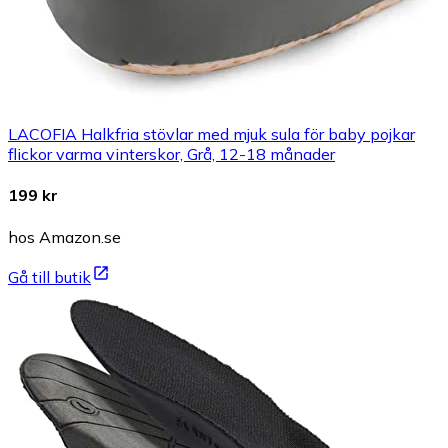
LACOFIA Halkfria stövlar med mjuk sula för baby pojkar
flickor varma vinterskor, Grå, 12-18 månader
199 kr
hos Amazon.se
Gå till butik