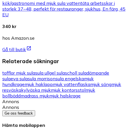
kök/gastronomi med mjuk sula vattentäta arbetsskor i
storlek 37–48, perfekt för restauranger, sjukhus, En färg, 45
EU
340 kr
hos Amazon.se
Gå till butik
Relaterade sökningar
tofflor mjuk sula
sula ull
gel sula
scholl sula
dämpande
sula
eva sula
sula morrison
sula engelska
mjuk
hundkrage
mjuk haklapp
mjuk vattenflaska
mjuk säng
mjuk
resväska
kylväska mjuk
mjuk kontorsstol
mjuk
boll
bäddmadrass mjuk
mjuk halskrage
Annons
Annons
Ge oss feedback
Hämta mobilappen