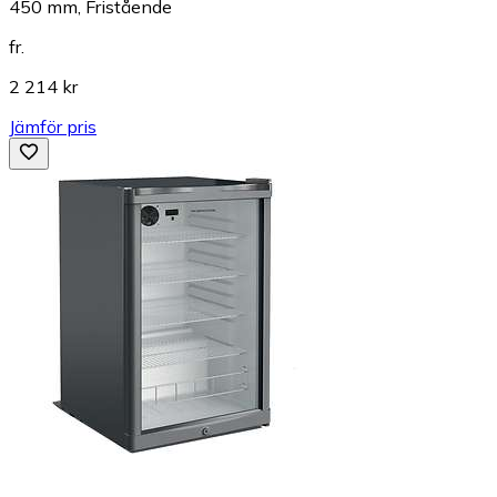
450 mm, Fristående
fr.
2 214 kr
Jämför pris