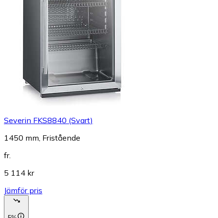
Severin FKS8840 (Svart)
1450 mm, Fristående
fr.
5 114 kr
Jämför pris
5%