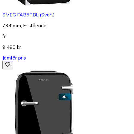
SMEG FAB5RBL (Svart)
734 mm, Fristående
fr.
9 490 kr
Jämför pris