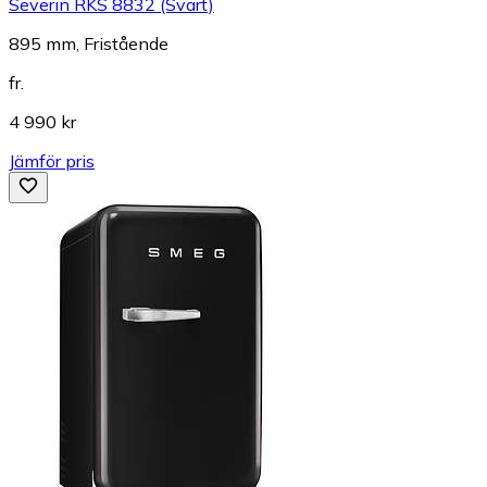
Severin RKS 8832 (Svart)
895 mm, Fristående
fr.
4 990 kr
Jämför pris