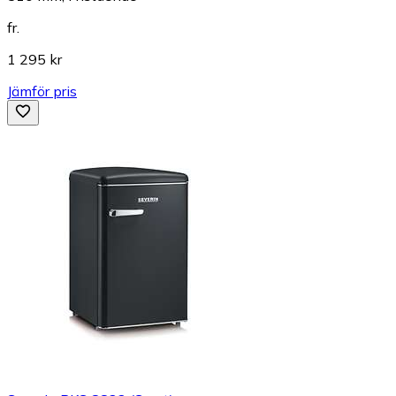
fr.
1 295 kr
Jämför pris