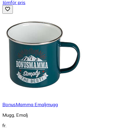
Jämför pris
BonusMamma Emaljmugg
Mugg, Emalj
fr.