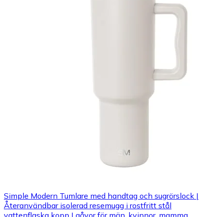
Simple Modern Tumlare med handtag och sugrörslock |
Återanvändbar isolerad resemugg i rostfritt stål
vattenflaska kopp | gåvor för män, kvinnor, mamma,