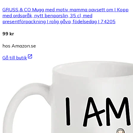
GRUSS & CO Mugg med motiv mamma oavsett om | Kopp
med ordspråk, nytt benporslin, 35 cl, med
presentförpackning | rolig gåva, födelsedag | 74205
99 kr
hos Amazon.se
Gå till butik