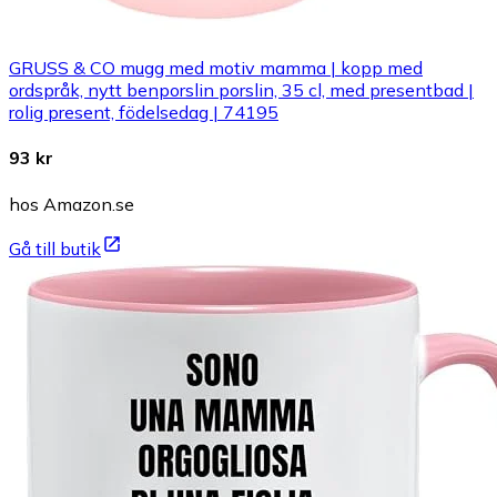
GRUSS & CO mugg med motiv mamma | kopp med
ordspråk, nytt benporslin porslin, 35 cl, med presentbad |
rolig present, födelsedag | 74195
93 kr
hos Amazon.se
Gå till butik