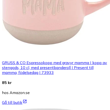
GRUSS & CO Espressokopp med gravyr mamma | kopp av
stengods, 10 cl, med presentbanderoll | Present till
mamma, födelsedag | 73933
85 kr
hos Amazon.se
Gå till butik