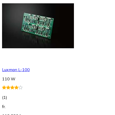
Luxman L-100
110 W
(
1
)
fr.