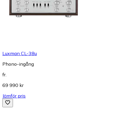
Luxman CL-38u
Phono-ingång
fr.
69 990 kr
Jämför pris