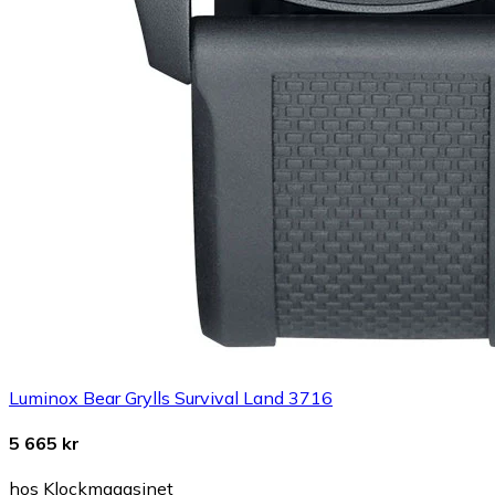
Luminox Bear Grylls Survival Land 3716
5 665 kr
hos Klockmagasinet