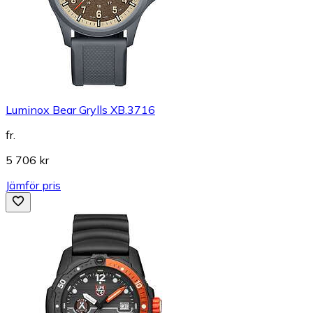
Luminox Bear Grylls XB.3716
fr.
5 706 kr
Jämför pris