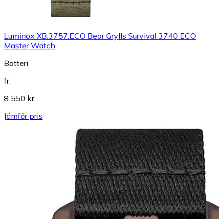
Luminox XB.3757.ECO Bear Grylls Survival 3740 ECO
Master Watch
Batteri
fr.
8 550 kr
Jämför pris