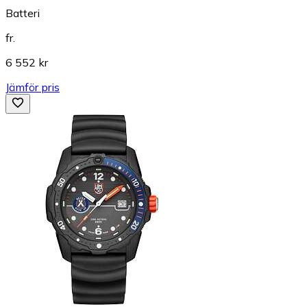
Batteri
fr.
6 552 kr
Jämför pris