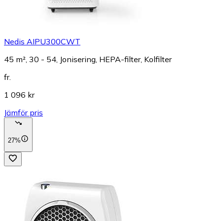
Nedis AIPU300CWT
45 m², 30 - 54, Jonisering, HEPA-filter, Kolfilter
fr.
1 096 kr
Jämför pris
27%