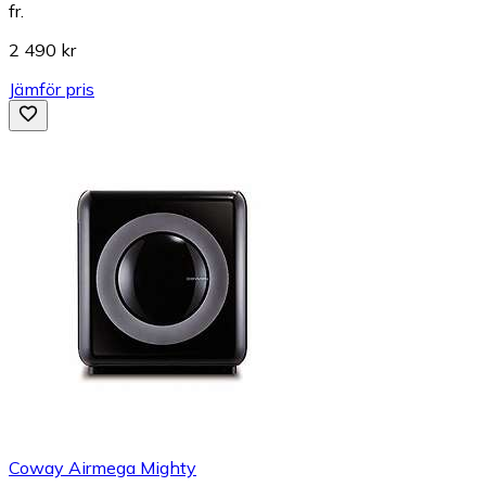
fr.
2 490 kr
Jämför pris
Coway Airmega Mighty