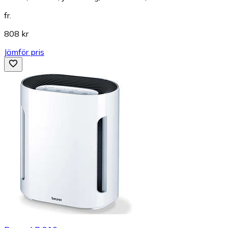
fr.
808 kr
Jämför pris