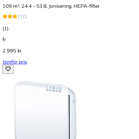
109 m², 24.4 - 53.8, Jonisering, HEPA-filter
(
1
)
fr.
2 995 kr
Jämför pris