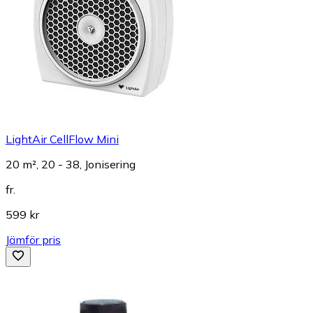
LightAir CellFlow Mini
20 m², 20 - 38, Jonisering
fr.
599 kr
Jämför pris