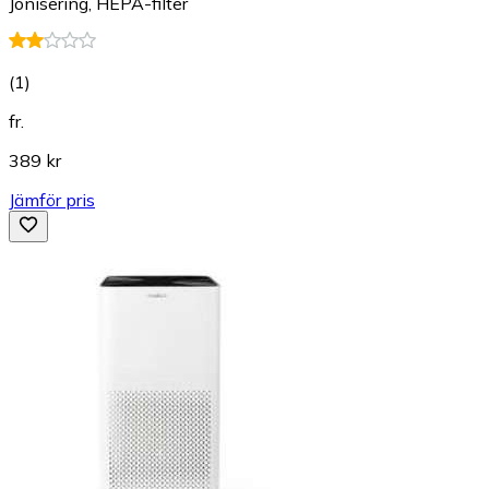
Jonisering, HEPA-filter
(
1
)
fr.
389 kr
Jämför pris