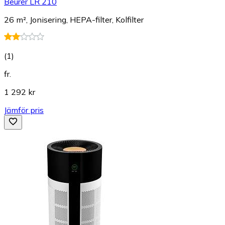
Beurer LR 210
26 m², Jonisering, HEPA-filter, Kolfilter
(
1
)
fr.
1 292 kr
Jämför pris