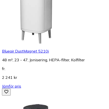
Blueair DustMagnet 5210i
48 m², 23 - 47, Jonisering, HEPA-filter, Kolfilter
fr.
2 241 kr
Jämför pris