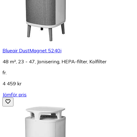
Blueair DustMagnet 5240i
48 m², 23 - 47, Jonisering, HEPA-filter, Kolfilter
fr.
4 459 kr
Jämför pris