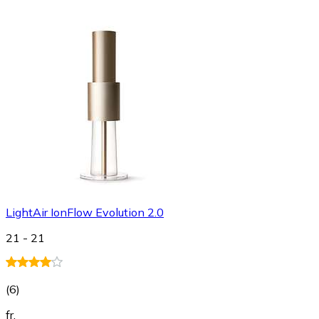
LightAir IonFlow Evolution 2.0
21 - 21
(
6
)
fr.