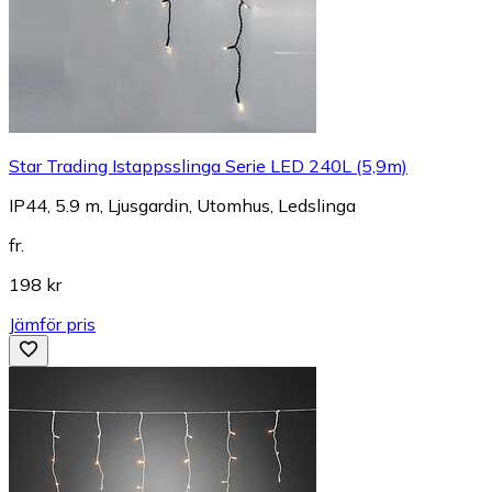
Star Trading Istappsslinga Serie LED 240L (5,9m)
IP44, 5.9 m, Ljusgardin, Utomhus, Ledslinga
fr.
198 kr
Jämför pris