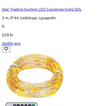
Star Trading System LED Ljusslinga Extra 50L
3 m, IP44, Ledslinga, Ljusgardin
fr.
229 kr
Jämför pris