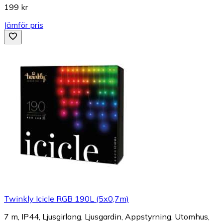
199 kr
Jämför pris
Twinkly Icicle RGB 190L (5x0,7m)
7 m, IP44, Ljusgirlang, Ljusgardin, Appstyrning, Utomhus,