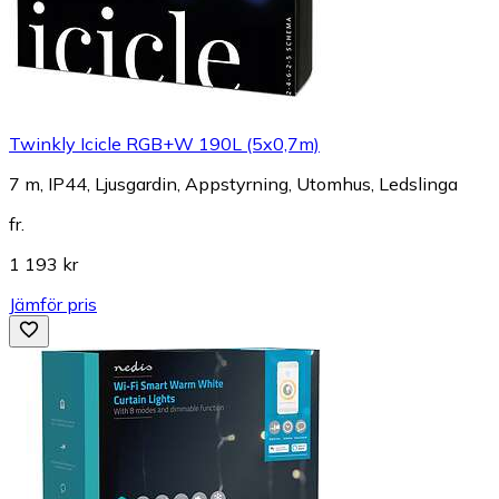
Twinkly Icicle RGB+W 190L (5x0,7m)
7 m, IP44, Ljusgardin, Appstyrning, Utomhus, Ledslinga
fr.
1 193 kr
Jämför pris