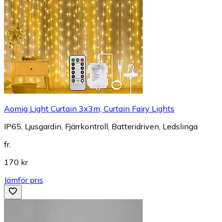
Aomig Light Curtain 3x3m, Curtain Fairy Lights
IP65, Ljusgardin, Fjärrkontroll, Batteridriven, Ledslinga
fr.
170 kr
Jämför pris