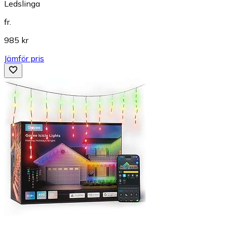
Ledslinga
fr.
985 kr
Jämför pris