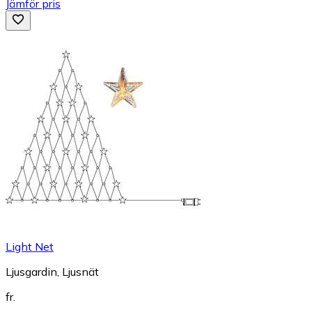
Jämför pris
Light Net
Ljusgardin, Ljusnät
fr.