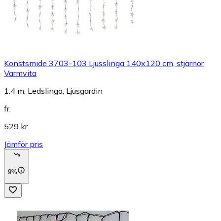
Konstsmide 3703-103 Ljusslinga 140x120 cm, stjärnor
Varmvita
1.4 m, Ledslinga, Ljusgardin
fr.
529 kr
Jämför pris
9%