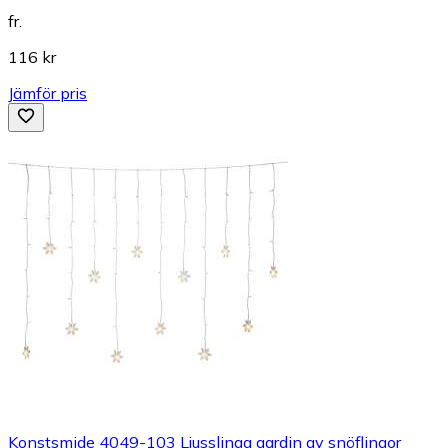
fr.
116 kr
Jämför pris
Konstsmide 4049-103 Ljusslinga gardin av snöflingor