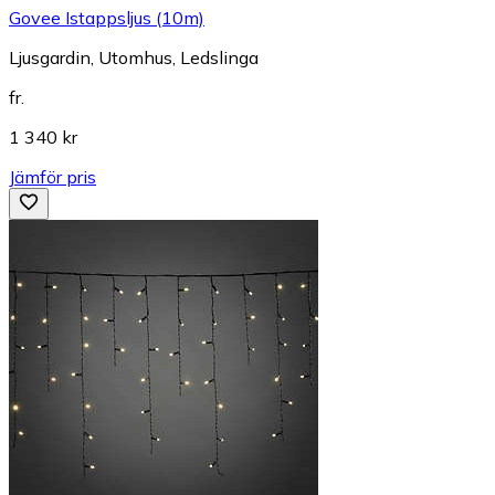
Govee Istappsljus (10m)
Ljusgardin, Utomhus, Ledslinga
fr.
1 340 kr
Jämför pris