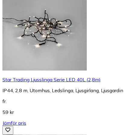
Star Trading Ljusslinga Serie LED 40L (2,8m)
IP44, 2.8 m, Utomhus, Ledslinga, Ljusgirlang, Ljusgardin
fr.
59 kr
Jämför pris