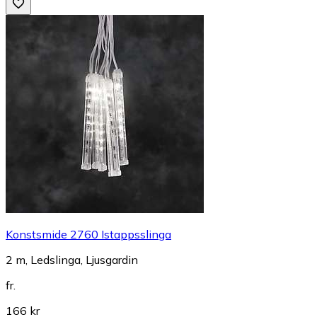
Konstsmide 2760 Istappsslinga
2 m, Ledslinga, Ljusgardin
fr.
166 kr