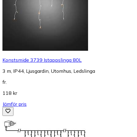
Konstsmide 3739 Istappslinga 80L
3 m, IP44, Ljusgardin, Utomhus, Ledslinga
fr.
118 kr
Jämför pris