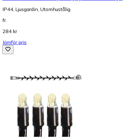
IP44, Ljusgardin, Utomhustålig
fr.
284 kr
Jämför pris