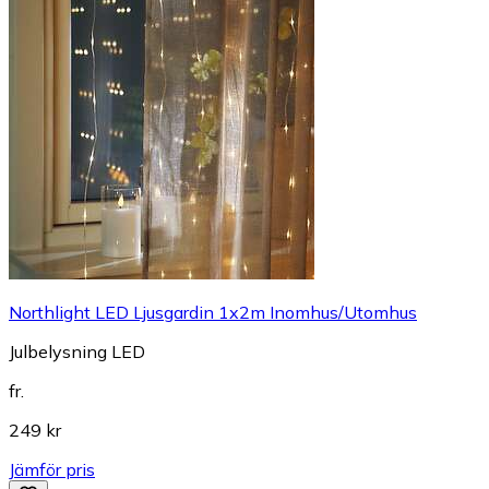
Northlight LED Ljusgardin 1x2m Inomhus/Utomhus
Julbelysning LED
fr.
249 kr
Jämför pris