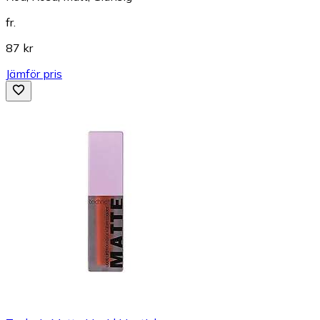
fr.
87 kr
Jämför pris