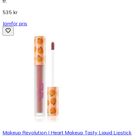
fr.
535 kr
Jämför pris
Makeup Revolution I Heart Makeup Tasty Liquid Lipstick