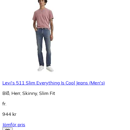
Levi's 511 Slim Everything Is Cool Jeans (Men's)
Blå, Herr, Skinny, Slim Fit
fr.
944 kr
Jämför pris