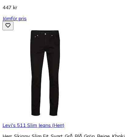
447 kr
Jämför pris
Levi's 511 Slim Jeans (Herr)
Herr, Skinny, Slim Fit, Svart, Grå, Blå, Grön, Beige, Khaki