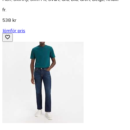
fr.
538 kr
Jämför pris