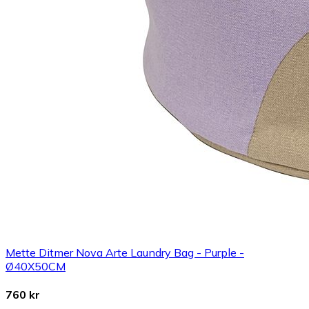
Mette Ditmer Nova Arte Laundry Bag - Purple -
Ø40X50CM
760 kr