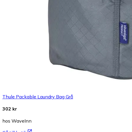
Thule Packable Laundry Bag Grå
302 kr
hos WaveInn