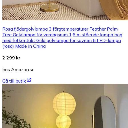
Rosa fjädergolvlampa 3 färgtemperaturer Feather Palm
Tree Golvlampa för vardagsrum 1,6 m stående lampa hög
med fotkontakt Guld golvlampa för sovrum 6 LED-lampa
(rosa) Made in China
2 299 kr
hos Amazon.se
Gå till butik