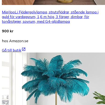
MiaJJooLi Fjädergolvlampa, strutsfjädrar, stående lampa i
guld för vardagsrum, 1,6 m hög, 3 färger, dimbar, för
tonårstjejer, sovrum, med G4-glödlampa
900 kr
hos Amazon.se
Gå till butik