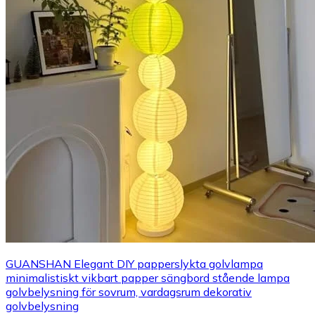
GUANSHAN Elegant DIY papperslykta golvlampa
minimalistiskt vikbart papper sängbord stående lampa
golvbelysning för sovrum, vardagsrum dekorativ
golvbelysning