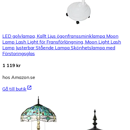
LED golvlampa, Kallt Ljus ögonfranssminklampa Moon
Lamp Lash Light för Fransförlängning, Moon Light Lash
Lamp Justerbar Stående Lampa Skönhetslampa med
Förstoringsglas
1 119 kr
hos Amazon.se
Gå till butik