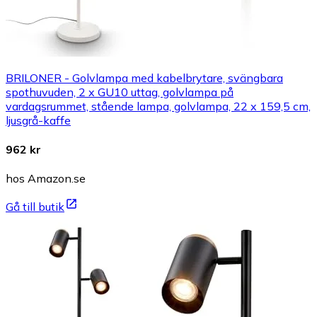
BRILONER - Golvlampa med kabelbrytare, svängbara
spothuvuden, 2 x GU10 uttag, golvlampa på
vardagsrummet, stående lampa, golvlampa, 22 x 159,5 cm,
ljusgrå-kaffe
962 kr
hos Amazon.se
Gå till butik