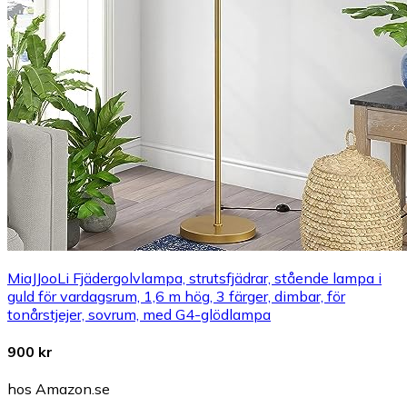
MiaJJooLi Fjädergolvlampa, strutsfjädrar, stående lampa i
guld för vardagsrum, 1,6 m hög, 3 färger, dimbar, för
tonårstjejer, sovrum, med G4-glödlampa
900 kr
hos Amazon.se