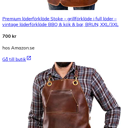
Premium läderförkläde Stoke – grillförkläde i full läder –
vintage läderförkläde BBQ & kök & bar, BRUN, XXL/3XL
700 kr
hos Amazon.se
Gå till butik