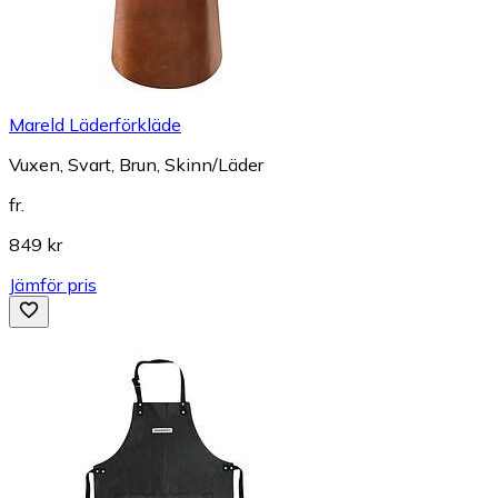
Mareld Läderförkläde
Vuxen, Svart, Brun, Skinn/Läder
fr.
849 kr
Jämför pris