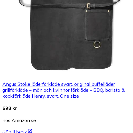
Angus Stoke läderförkläde svart, original buffelläder
grillförkläde – män och kvinnor förkläde – BBQ, barista &
kockförkläde Henry, svart, One size
698 kr
hos Amazon.se
Gå till butik