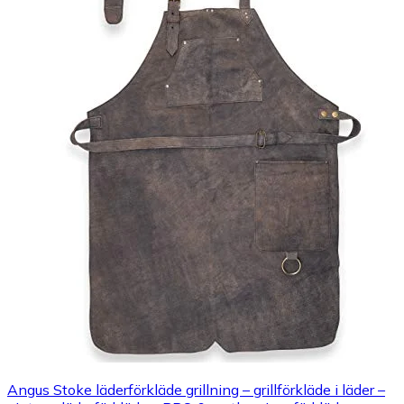
Angus Stoke läderförkläde grillning – grillförkläde i läder –