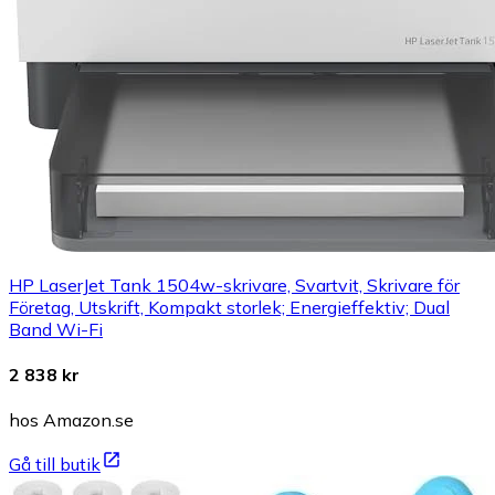
HP LaserJet Tank 1504w-skrivare, Svartvit, Skrivare för
Företag, Utskrift, Kompakt storlek; Energieffektiv; Dual
Band Wi-Fi
2 838 kr
hos Amazon.se
Gå till butik