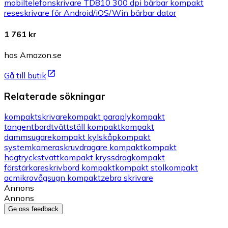
mobiltelefonskrivare TD810 300 dpi bärbar kompakt
reseskrivare för Android/iOS/Win bärbar dator
1 761 kr
hos Amazon.se
Gå till butik
Relaterade sökningar
kompakt
skrivare
kompakt paraply
kompakt
tangentbord
tvättställ kompakt
kompakt
dammsugare
kompakt kylskåp
kompakt
systemkamera
skruvdragare kompakt
kompakt
högtryckstvätt
kompakt kryssdrag
kompakt
förstärkare
skrivbord kompakt
kompakt stol
kompakt
ac
mikrovågsugn kompakt
zebra skrivare
Annons
Annons
Ge oss feedback