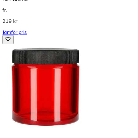
fr.
219 kr
Jämför pris