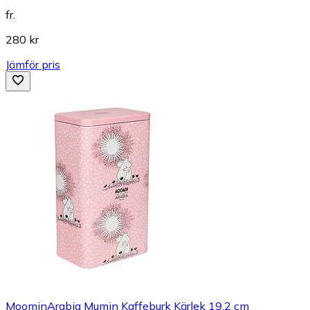
fr.
280 kr
Jämför pris
MoominArabia Mumin Kaffeburk Kärlek 19,2 cm