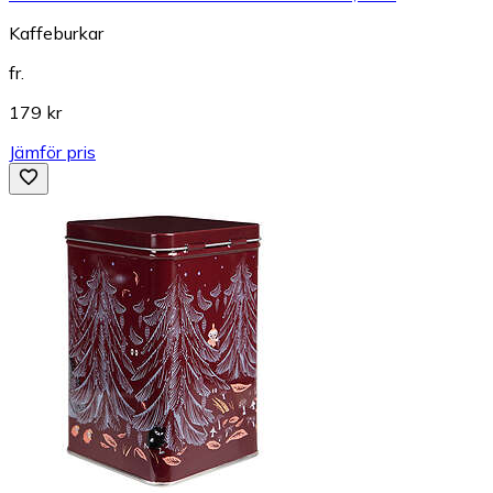
Kaffeburkar
fr.
179 kr
Jämför pris