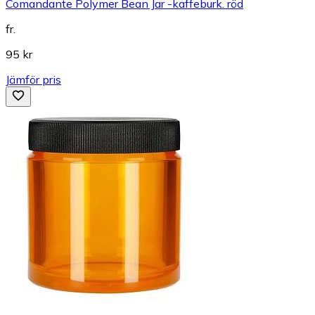
Comandante Polymer Bean Jar -kaffeburk. röd
fr.
95 kr
Jämför pris