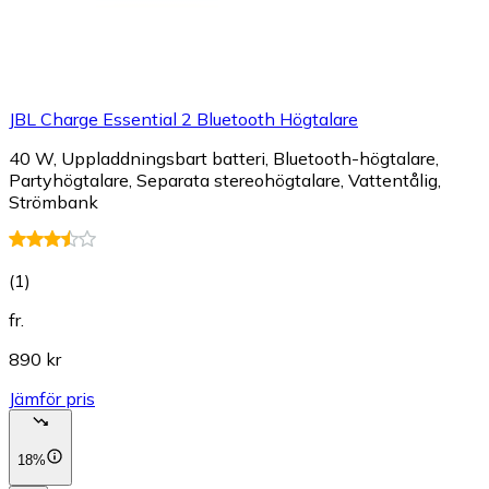
JBL Charge Essential 2 Bluetooth Högtalare
40 W, Uppladdningsbart batteri, Bluetooth-högtalare,
Partyhögtalare, Separata stereohögtalare, Vattentålig,
Strömbank
(
1
)
fr.
890 kr
Jämför pris
18%