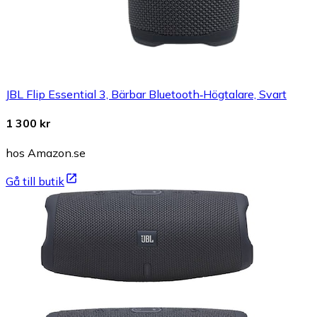
JBL Flip Essential 3, Bärbar Bluetooth‑Högtalare, Svart
1 300 kr
hos Amazon.se
Gå till butik