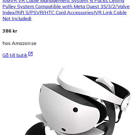
AMVR VR Cable Management System, 6 Packs Ceiling
Pulley System Compatible with Meta Quest 3S/3/2/Valve
Index/Rift S/PSVR/HTC Cord Accessories(VR Link Cable
Not Included)
386 kr
hos Amazon.se
Gå till butik