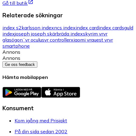
Gå till butik
Relaterade sökningar
index s2
karlsson index
ncs index
index card
index cards
guld
index
joseph joseph skärbräda index
skyrim vr
vr
glasögon¨
vr oculus
vr controller
xiaomi vr
quest vr
vr
smartphone
Annons
Annons
Ge oss feedback
Hämta mobilappen
Konsument
Kom igång med Prisjakt
På din sida sedan 2002