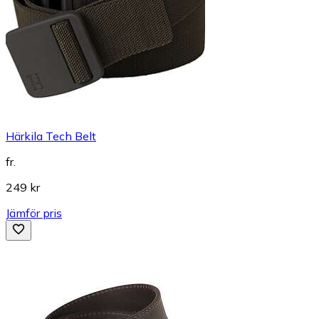
Härkila Tech Belt
fr.
249 kr
Jämför pris