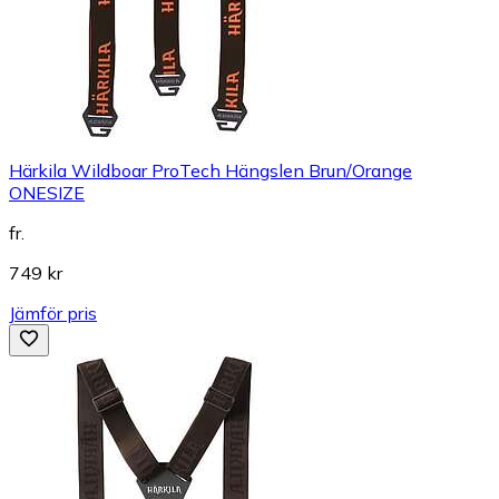
Härkila Wildboar ProTech Hängslen Brun/Orange
ONESIZE
fr.
749 kr
Jämför pris