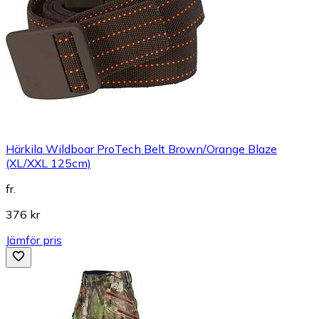
Härkila Wildboar ProTech Belt Brown/Orange Blaze
(XL/XXL 125cm)
fr.
376 kr
Jämför pris