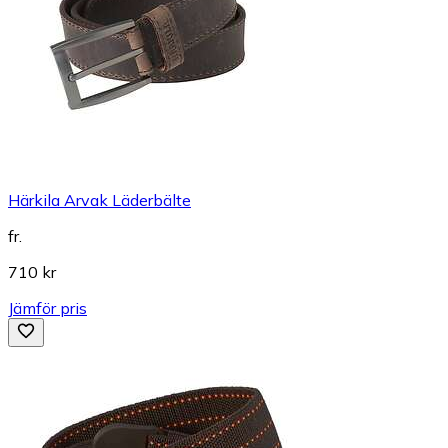
Härkila Arvak Läderbälte
fr.
710 kr
Jämför pris