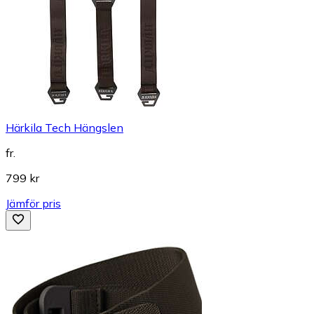
Härkila Tech Hängslen
fr.
799 kr
Jämför pris