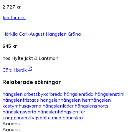
2 727 kr
Jämför pris
Härkila Carl-August Hängslen Gröna
645 kr
hos Hylte Jakt & Lantman
Gå till butik
Relaterade sökningar
hängslen arbetsbyxor
breda hängslen
röda hängslen
stihl
hängslen
fristads hängslen
hängslen herr
hängslen
kostym
husqvarna hängslen
läder hängslen
shorts
hängslen
svarta hängslen
hängslen för
knappar
verktygsbälte med hängslen
Annons
Annons