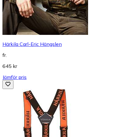
Härkila Carl-Eric Hängslen
fr.
645 kr
Jämför pris