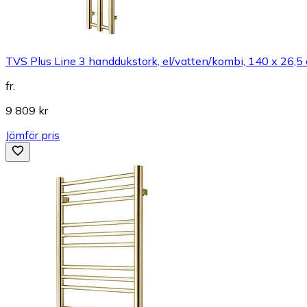
TVS Plus Line 3 handdukstork, el/vatten/kombi, 140 x 26,5 
fr.
9 809 kr
Jämför pris