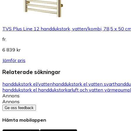
TVS Plus Line 12 handdukstork, vatten/kombi, 78,5 x 50 cm
fr.
6 839 kr
Jämför pris
Relaterade sökningar
handdukstork el/vatten
handdukstork el vatten svart
handduk
handdukstork el handdukstorkar
luft och vatten värmepump
Annons
Annons
Ge oss feedback
Hämta mobilappen