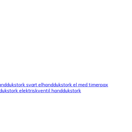
nddukstork svart el
handdukstork el med timer
pax
ukstork elektrisk
ventil handdukstork