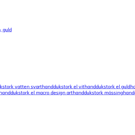
, guld
stork vatten svart
handdukstork el vit
handdukstork el guld
ha
handdukstork el macro design art
handdukstork mässing
handd