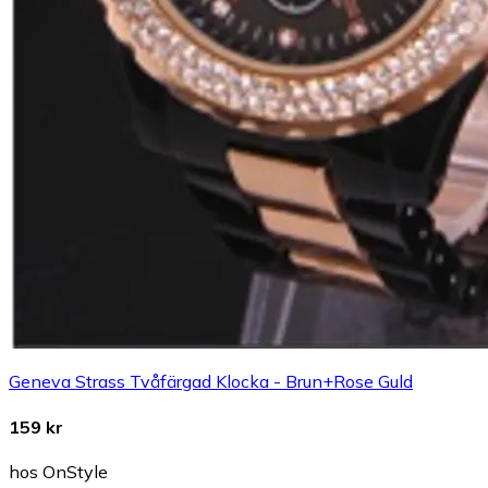
Geneva Strass Tvåfärgad Klocka - Brun+Rose Guld
159 kr
hos OnStyle