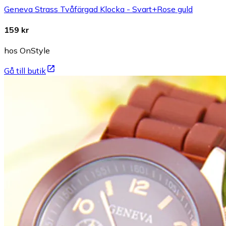
Geneva Strass Tvåfärgad Klocka - Svart+Rose guld
159 kr
hos OnStyle
Gå till butik