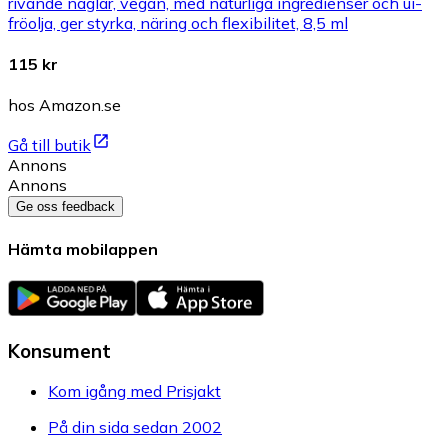
rivande naglar, vegan, med naturliga ingredienser och ui-
fröolja, ger styrka, näring och flexibilitet, 8,5 ml
115 kr
hos Amazon.se
Gå till butik
Annons
Annons
Ge oss feedback
Hämta mobilappen
Konsument
Kom igång med Prisjakt
På din sida sedan 2002