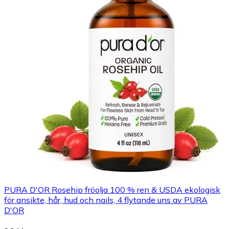
PURA D'OR Rosehip fröolja 100 % ren & USDA ekologisk
för ansikte, hår, hud och nails, 4 flytande uns av PURA
D'OR