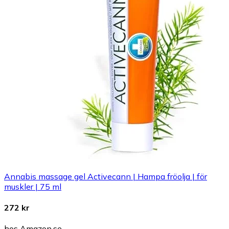
Annabis massage gel Activecann | Hampa fröolja | för
muskler | 75 ml
272 kr
hos Amazon.se