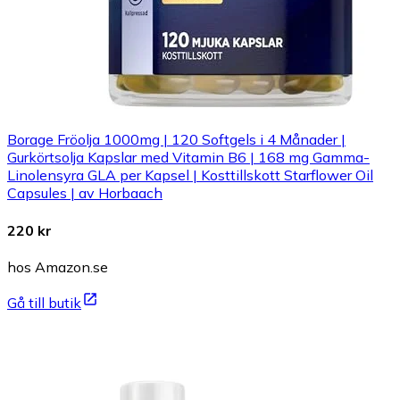
Borage Fröolja 1000mg | 120 Softgels i 4 Månader |
Gurkörtsolja Kapslar med Vitamin B6 | 168 mg Gamma-
Linolensyra GLA per Kapsel | Kosttillskott Starflower Oil
Capsules | av Horbaach
220 kr
hos Amazon.se
Gå till butik