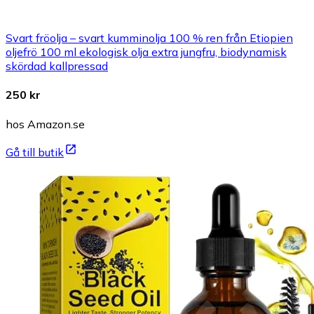
Svart fröolja – svart kumminolja 100 % ren från Etiopien
oljefrö 100 ml ekologisk olja extra jungfru, biodynamisk
skördad kallpressad
250 kr
hos Amazon.se
Gå till butik