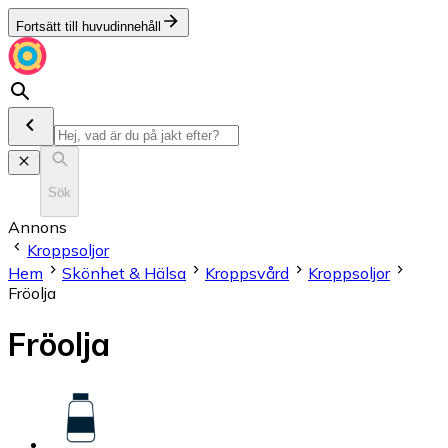
Fortsätt till huvudinnehåll
Sök
Annons
Kroppsoljor
Hem
Skönhet & Hälsa
Kroppsvård
Kroppsoljor
Fröolja
Fröolja