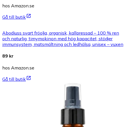
hos Amazon.se
Gå till butik
Abodiuss svart fröolja, organisk, kallpressad – 100 % ren
och naturlig, timymokinon med hög kapacitet, stödjer
immunsystem, matsmältning och ledhälsa, unisex – vuxen
89 kr
hos Amazon.se
Gå till butik