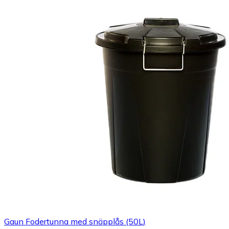
Gaun Fodertunna med snäpplås (50L)