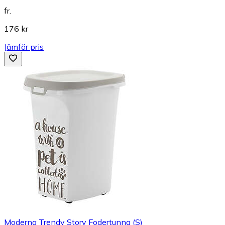
fr.
176 kr
Jämför pris
Moderna Trendy Story Fodertunna (S)