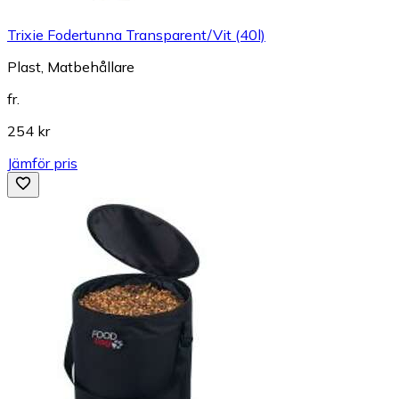
Trixie Fodertunna Transparent/Vit (40l)
Plast, Matbehållare
fr.
254 kr
Jämför pris