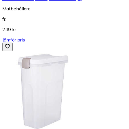
Matbehållare
fr.
249 kr
Jämför pris