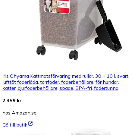
Iris Ohyama Kattmatsförvaring med rullar, 30 + 10 l, svart,
lufttät foderlåda, torrfoder, foderbehållare, för hundar,
katter, djurfoderbehållare, spade, BPA-fri, fodertunna,
2 359 kr
hos Amazon.se
Gå till butik