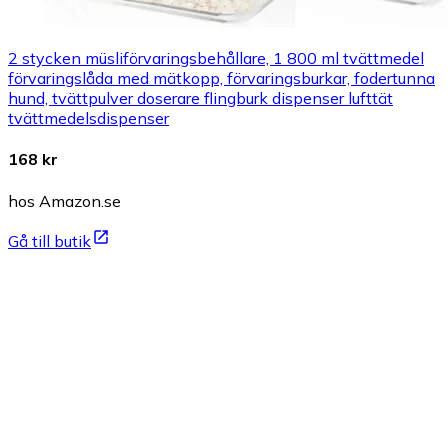
2 stycken müsliförvaringsbehållare, 1 800 ml tvättmedel
förvaringslåda med mätkopp, förvaringsburkar, fodertunna
hund, tvättpulver doserare flingburk dispenser lufttät
tvättmedelsdispenser
168 kr
hos Amazon.se
Gå till butik