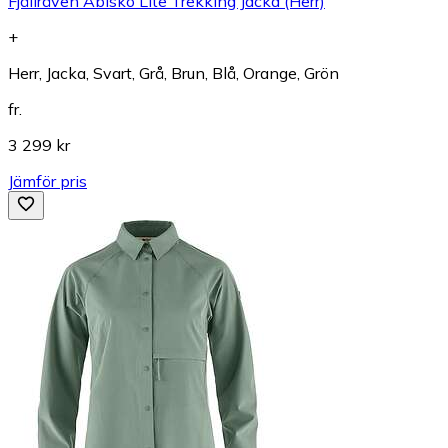
Fjällräven Abisko Lite Trekking Jacka (Herr)
+
Herr, Jacka, Svart, Grå, Brun, Blå, Orange, Grön
fr.
3 299 kr
Jämför pris