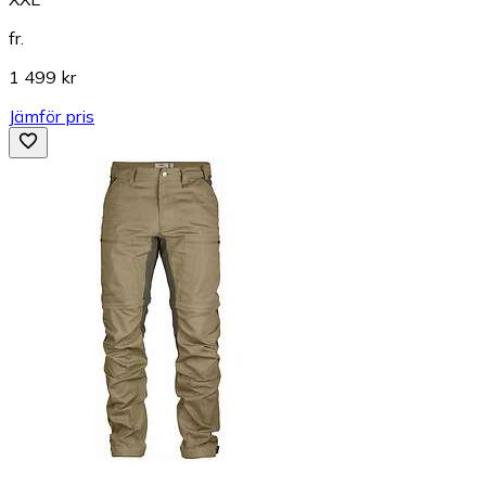
fr.
1 499 kr
Jämför pris