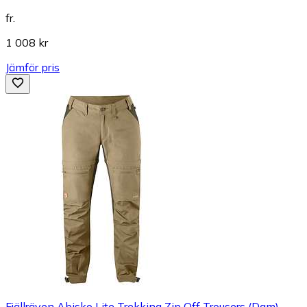
fr.
1 008 kr
Jämför pris
Fjällräven Abisko Lite Trekking Zip Off Trousers (Dam)