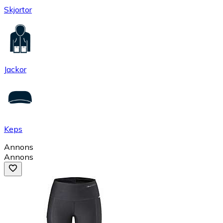
Skjortor
Jackor
Keps
Annons
Annons