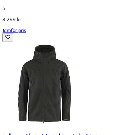
fr.
3 299 kr
Jämför pris