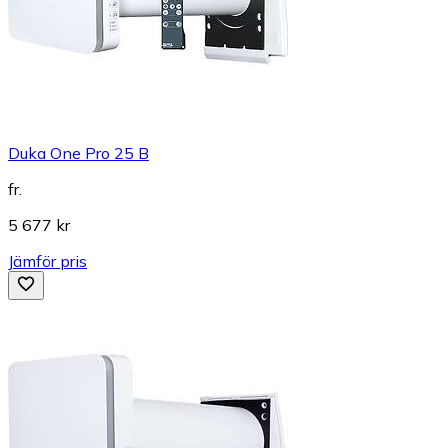
Duka One Pro 25 B
fr.
5 677 kr
Jämför pris