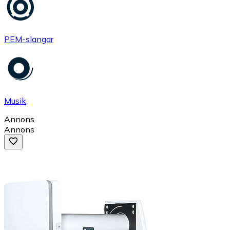
PEM-slangar
Musik
Annons
Annons