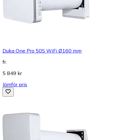
Duka One Pro 50S WiFi Ø160 mm
fr.
5 849 kr
Jämför pris