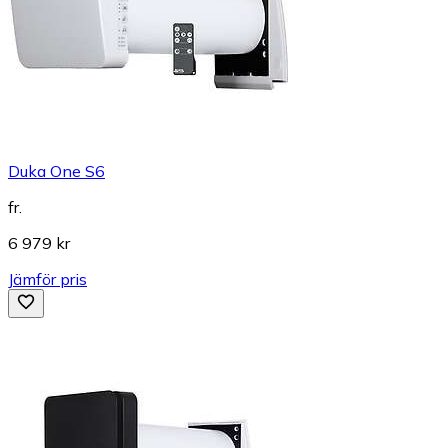
Duka One S6
fr.
6 979 kr
Jämför pris