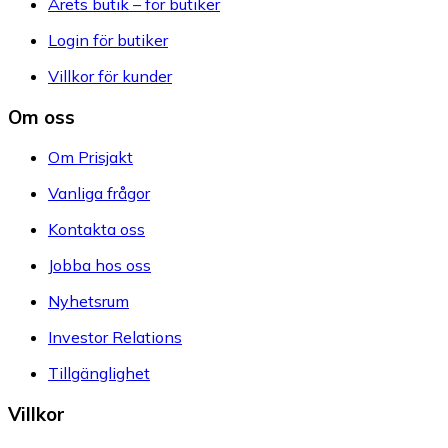
Årets butik – för butiker
Login för butiker
Villkor för kunder
Om oss
Om Prisjakt
Vanliga frågor
Kontakta oss
Jobba hos oss
Nyhetsrum
Investor Relations
Tillgänglighet
Villkor