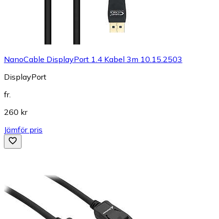
NanoCable DisplayPort 1.4 Kabel 3m 10.15.2503
DisplayPort
fr.
260 kr
Jämför pris