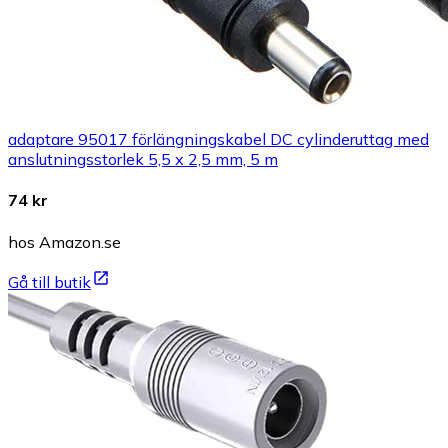
adaptare 95017 förlängningskabel DC cylinderuttag med
anslutningsstorlek 5,5 x 2,5 mm, 5 m
74 kr
hos Amazon.se
Gå till butik