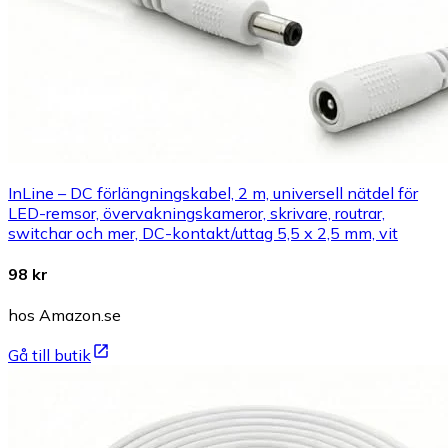
InLine – DC förlängningskabel, 2 m, universell nätdel för
LED-remsor, övervakningskameror, skrivare, routrar,
switchar och mer, DC-kontakt/uttag 5,5 x 2,5 mm, vit
98 kr
hos Amazon.se
Gå till butik