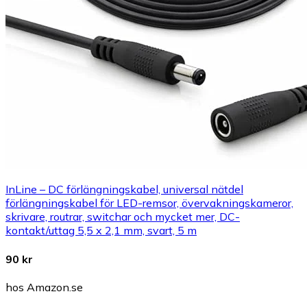
InLine – DC förlängningskabel, universal nätdel
förlängningskabel för LED-remsor, övervakningskameror,
skrivare, routrar, switchar och mycket mer, DC-
kontakt/uttag 5,5 x 2,1 mm, svart, 5 m
90 kr
hos Amazon.se