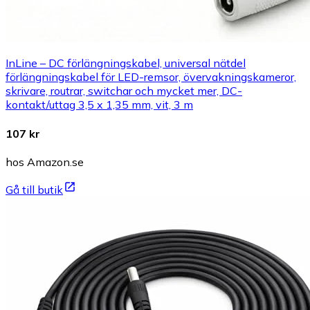
InLine – DC förlängningskabel, universal nätdel
förlängningskabel för LED-remsor, övervakningskameror,
skrivare, routrar, switchar och mycket mer, DC-
kontakt/uttag 3,5 x 1,35 mm, vit, 3 m
107 kr
hos Amazon.se
Gå till butik