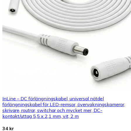
InLine – DC förlängningskabel, universal nätdel
förlängningskabel för LED-remsor, övervakningskameror,
skrivare, routrar, switchar och mycket mer, DC-
kontakt/uttag 5,5 x 2,1 mm, vit, 2 m
34 kr