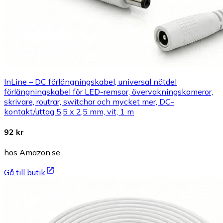
InLine – DC förlängningskabel, universal nätdel
förlängningskabel för LED-remsor, övervakningskameror,
skrivare, routrar, switchar och mycket mer, DC-
kontakt/uttag 5,5 x 2,5 mm, vit, 1 m
92 kr
hos Amazon.se
Gå till butik