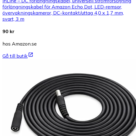
InLine – DC förlängningskabel, universell strömförsörjning
förlängningskabel för Amazon Echo Dot, LED-remsor,
övervakningskameror, DC-kontakt/uttag 4,0 x 1,7 mm,
svart, 3 m
90 kr
hos Amazon.se
Gå till butik