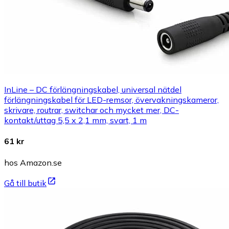
InLine – DC förlängningskabel, universal nätdel
förlängningskabel för LED-remsor, övervakningskameror,
skrivare, routrar, switchar och mycket mer, DC-
kontakt/uttag 5,5 x 2,1 mm, svart, 1 m
61 kr
hos Amazon.se
Gå till butik