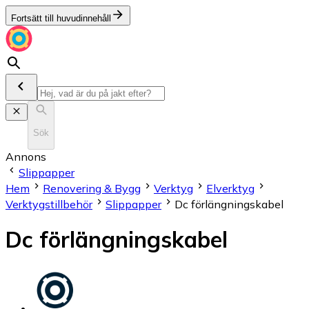
Fortsätt till huvudinnehåll
Sök
Annons
Slippapper
Hem
Renovering & Bygg
Verktyg
Elverktyg
Verktygstillbehör
Slippapper
Dc förlängningskabel
Dc förlängningskabel