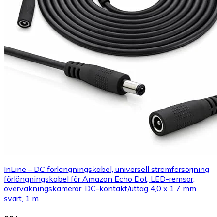
InLine – DC förlängningskabel, universell strömförsörjning
förlängningskabel för Amazon Echo Dot, LED-remsor,
övervakningskameror, DC-kontakt/uttag 4,0 x 1,7 mm,
svart, 1 m