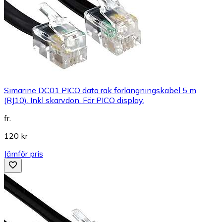
Simarine DC01 PICO data rak förlängningskabel 5 m
(RJ10). Inkl skarvdon. För PICO display.
fr.
120 kr
Jämför pris