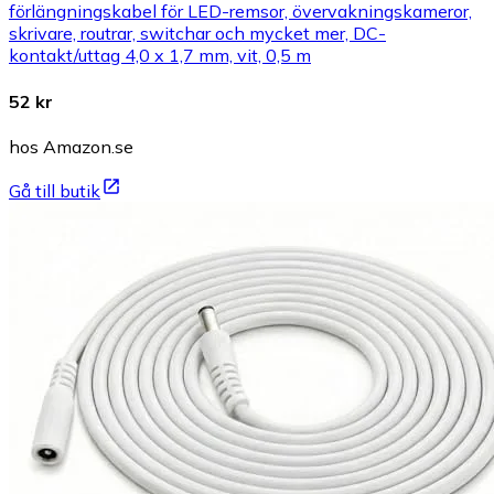
förlängningskabel för LED-remsor, övervakningskameror,
skrivare, routrar, switchar och mycket mer, DC-
kontakt/uttag 4,0 x 1,7 mm, vit, 0,5 m
52 kr
hos Amazon.se
Gå till butik