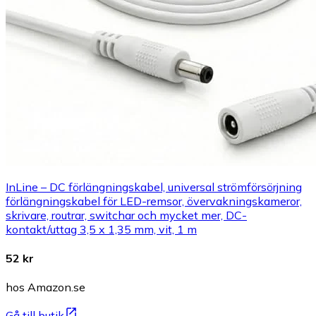
InLine – DC förlängningskabel, universal strömförsörjning
förlängningskabel för LED-remsor, övervakningskameror,
skrivare, routrar, switchar och mycket mer, DC-
kontakt/uttag 3,5 x 1,35 mm, vit, 1 m
52 kr
hos Amazon.se
Gå till butik