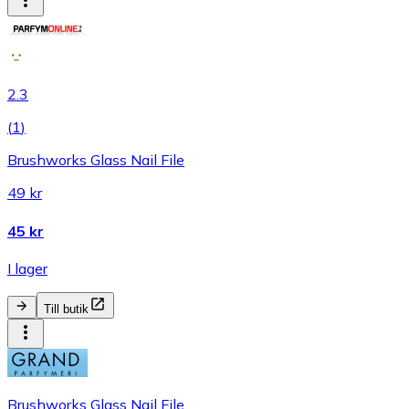
2.3
(
1
)
Brushworks Glass Nail File
49 kr
45 kr
I lager
Till butik
Brushworks Glass Nail File