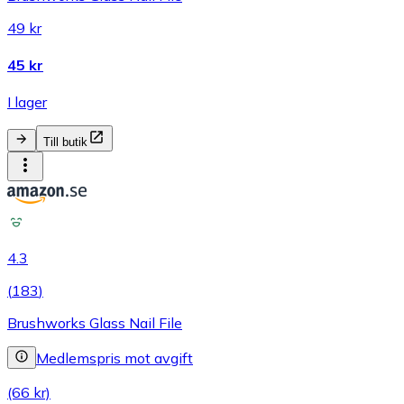
49 kr
45 kr
I lager
Till butik
4.3
(
183
)
Brushworks Glass Nail File
Medlemspris mot avgift
(66 kr)