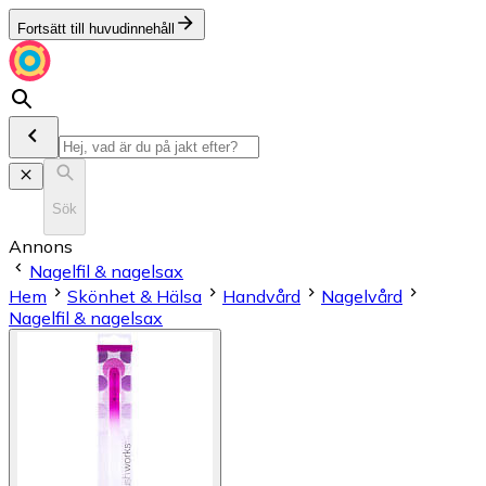
Fortsätt till huvudinnehåll
Sök
Annons
Nagelfil & nagelsax
Hem
Skönhet & Hälsa
Handvård
Nagelvård
Nagelfil & nagelsax