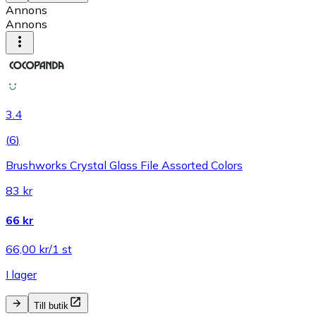
Annons
Annons
3.4
(
6
)
Brushworks Crystal Glass File Assorted Colors
83 kr
66 kr
66,00 kr/1 st
I lager
Till butik