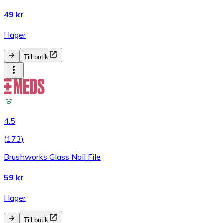
49 kr
I lager
Till butik
4.5
(
173
)
Brushworks Glass Nail File
59 kr
I lager
Till butik